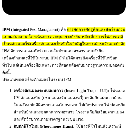
IPM
(Integrated Pest Management) คือ
การจัดการศัตรูพืชและสัตว์รบกวน
แบบผสมผสาน โดยเน้นการควบคุมอย่างยั่งยืน หลีกเลี่ยงการใช้สารเคมี
เป็นหลัก และใช้เครื่องดักแมลงเป็นหัวใจสำคัญในการเฝ้าระวังและกำจัด
IPM จัดการแมลง–สัตว์รบกวนในบ้านและอาคาร แบบยั่งยืน
เครื่องดักแมลงที่ใช้ในระบบ IPM มักไม่ได้หมายถึงเครื่องที่ใช้ไฟช็อต
ทั่วไป แต่เป็นเครื่องมือเฉพาะทางที่สอดคล้องกับมาตรฐานความปลอดภัย
ดังนี้:
ประเภทของเครื่องดักแมลงในระบบ IPM
เครื่องดักแมลงระบบแผ่นกาว (Insect Light Trap – ILT):
ใช้หลอด
UV ล่อแมลงบิน (เช่น แมลงวัน แมลงหวี่) มาติดกับแผ่นกาวด้าน
ในเครื่อง ข้อดีคือซากแมลงไม่กระจาย ไม่เกิดประกายไฟ ปลอดภัย
สำหรับบ้านและอุตสาหกรรมอาหาร
โรงงานกับภัยเงียบจากแมลง
และสัตว์รบกวนตามมาตรฐานระบบ IPM
กับดักฟีโรโมน (Pheromone Traps):
ใช้สารฟีโรโมนสังเคราะห์