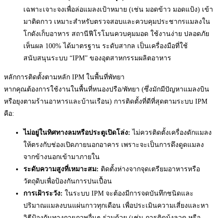
เฉพาะเจาะจงเพื่อล่อแมลงเป้าหมาย (เช่น มอดข้าว มอดแป้ง) เข้า
มาติดกาว เหมาะสำหรับตรวจสอบและควบคุมประชากรแมลงใน
โกดังเก็บอาหาร สถานีฟีโรโมนควบคุมมอด ใช้งานง่าย ปลอดภัย
เห็นผล 100% ได้มาตรฐาน ระดับสากล เป็นเครื่องมือที่ใช้
สนับสนุนระบบ “IPM” ของอุตสาหกรรมผลิตอาหาร
หลักการติดตั้งตามหลัก IPM ในพื้นที่พัทยา
หากคุณต้องการใช้งานในพื้นที่หนองปรือ/พัทยา (ซึ่งมักมีปัญหาแมลงบิน
หรือยุงตามร้านอาหารและบ้านเรือน) การติดตั้งที่ดีที่สุดตามระบบ IPM
คือ:
ไม่อยู่ในทิศทางลมหรือประตูเปิดโล่ง:
ไม่ควรติดตั้งเครื่องดักแมลง
ให้ตรงกับช่องเปิดภายนอกอาคาร เพราะจะเป็นการดึงดูดแมลง
จากข้างนอกเข้ามาภายใน
ระดับความสูงที่เหมาะสม:
ติดตั้งห่างจากจุดเตรียมอาหารหรือ
วัตถุดิบเพื่อป้องกันการปนเปื้อน
การเฝ้าระวัง:
ในระบบ IPM จะต้องมีการจดบันทึกชนิดและ
ปริมาณแมลงบนแผ่นกาวทุกเดือน เพื่อประเมินความเสี่ยงและหา
วิธีป้องกันทางกายภาพอื่นๆ ร่วมด้วย (เช่น การติดมุ้งลวด หรือ