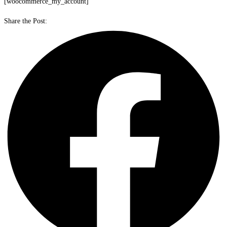
[woocommerce_my_account]
Share the Post: