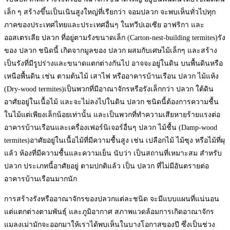
เล็ก ๆ สร้างขึ้นเป็นเนินสูงใหญ่ที่เรียกว่า จอมปลวก จะพบเห็นทั่วไปทุก
ภาคของประเทศไทยและประเทศอื่นๆ ในทวีปเอเซีย อาฟริกา และ
ออสเตรเลีย ปลวก ที่อยู่ตามรังขนาดเล็ก (Carton-nest-building termites)รัง
ของ ปลวก ชนิดนี้ เกิดจากมูลของ ปลวก ผสมกับเศษไม้เล็กๆ และสร้าง
เป็นรังที่มีรูปร่างและขนาดแตกต่างกันไป อาจจะอยู่ในดิน บนพื้นดินหรือ
เหนือพื้นดิน เช่น ตามต้นไม้ เสาไฟ หรืออาคารบ้านเรือน ปลวก ไม้แห้ง
(Dry-wood termites)เป็นพวกที่มีอาณาจักรหรือรังเล็กกว่า ปลวก ใต้ดิน
อาศัยอยู่ในเนื้อไม้ และจะไม่ลงไปในดิน ปลวก ชนิดนี้ต้องการความชื้น
ในไม้แต่เพียงเล็กน้อยเท่านั้น และเป็นพวกที่ทำความเสียหายร้ายแรงต่อ
อาคารบ้านเรือนและเครื่องเฟอร์นิเจอร์อื่นๆ ปลวก ไม้ชื้น (Damp-wood
termites)อาศัยอยู่ในเนื้อไม้ที่มีความชื้นสูง เช่น เปลือกไม้ ไม้ซุง หรือไม้ที่ผุ
แล้ว ห้องที่มีความชื้นและความเย็น นับว่า เป็นสถานที่เหมาะสม สำหรับ
ปลวก ประเภทนี้อาศัยอยู่ ตามปกติแล้ว เป็น ปลวก ที่ไม่มีอันตรายต่อ
อาคารบ้านเรือนมากนัก
การสร้างรังหรืออาณาจักรของปลวกแต่ละชนิด จะมีแบบแผนที่แน่นอน
แต่แตกต่างตามพันธุ์ และภูมิอากาศ สภาพแวดล้อมการเกิดอาณาจักร
แมลงเม่ามักจะออกมาให้เราได้พบเห็นในบางโอกาสของปี ซึ่งเป็นช่วง