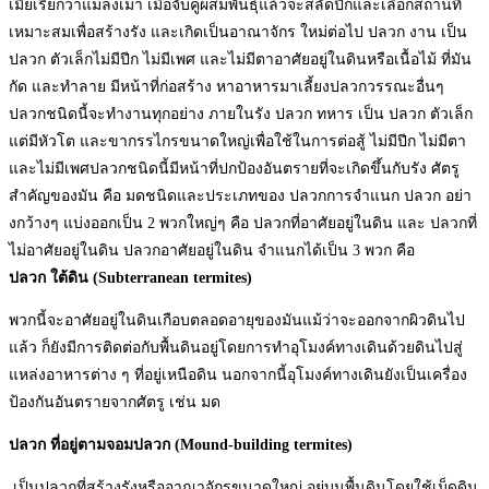
เมียเรียกว่าแมลงเม่า เมื่อจับคู่ผสมพันธุ์แล้วจะสลัดปีกและเลือกสถานที่
เหมาะสมเพื่อสร้างรัง และเกิดเป็นอาณาจักร ใหม่ต่อไป ปลวก งาน เป็น
ปลวก ตัวเล็กไม่มีปีก ไม่มีเพศ และไม่มีตาอาศัยอยู่ในดินหรือเนื้อไม้ ที่มัน
กัด และทำลาย มีหน้าที่ก่อสร้าง หาอาหารมาเลี้ยงปลวกวรรณะอื่นๆ
ปลวกชนิดนี้จะทำงานทุกอย่าง ภายในรัง ปลวก ทหาร เป็น ปลวก ตัวเล็ก
แต่มีหัวโต และขากรรไกรขนาดใหญ่เพื่อใช้ในการต่อสู้ ไม่มีปีก ไม่มีตา
และไม่มีเพศปลวกชนิดนี้มีหน้าที่ปกป้องอันตรายที่จะเกิดขึ้นกับรัง ศัตรู
สำคัญของมัน คือ มดชนิดและประเภทของ ปลวกการจำแนก ปลวก อย่า
งกว้างๆ แบ่งออกเป็น 2 พวกใหญ่ๆ คือ ปลวกที่อาศัยอยู่ในดิน และ ปลวกที่
ไม่อาศัยอยู่ในดิน ปลวกอาศัยอยู่ในดิน จำแนกได้เป็น 3 พวก คือ
ปลวก ใต้ดิน (Subterranean termites)
พวกนี้จะอาศัยอยู่ในดินเกือบตลอดอายุของมันแม้ว่าจะออกจากผิวดินไป
แล้ว ก็ยังมีการติดต่อกับพื้นดินอยู่โดยการทำอุโมงค์ทางเดินด้วยดินไปสู่
แหล่งอาหารต่าง ๆ ที่อยู่เหนือดิน นอกจากนี้อุโมงค์ทางเดินยังเป็นเครื่อง
ป้องกันอันตรายจากศัตรู เช่น มด
ปลวก ที่อยู่ตามจอมปลวก (Mound-building termites)
เป็นปลวกที่สร้างรังหรืออาณาจักรขนาดใหญ่ อยู่บนพื้นดินโดยใช้เม็ดดิน