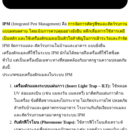
IPM
(Integrated Pest Management) คือ
การจัดการศัตรูพืชและสัตว์รบกวน
แบบผสมผสาน โดยเน้นการควบคุมอย่างยั่งยืน หลีกเลี่ยงการใช้สารเคมี
เป็นหลัก และใช้เครื่องดักแมลงเป็นหัวใจสำคัญในการเฝ้าระวังและกำจัด
IPM จัดการแมลง–สัตว์รบกวนในบ้านและอาคาร แบบยั่งยืน
เครื่องดักแมลงที่ใช้ในระบบ IPM มักไม่ได้หมายถึงเครื่องที่ใช้ไฟช็อต
ทั่วไป แต่เป็นเครื่องมือเฉพาะทางที่สอดคล้องกับมาตรฐานความปลอดภัย
ดังนี้:
ประเภทของเครื่องดักแมลงในระบบ IPM
เครื่องดักแมลงระบบแผ่นกาว (Insect Light Trap – ILT):
ใช้หลอด
UV ล่อแมลงบิน (เช่น แมลงวัน แมลงหวี่) มาติดกับแผ่นกาวด้าน
ในเครื่อง ข้อดีคือซากแมลงไม่กระจาย ไม่เกิดประกายไฟ ปลอดภัย
สำหรับบ้านและอุตสาหกรรมอาหาร
โรงงานกับภัยเงียบจากแมลง
และสัตว์รบกวนตามมาตรฐานระบบ IPM
กับดักฟีโรโมน (Pheromone Traps):
ใช้สารฟีโรโมนสังเคราะห์
เฉพาะเจาะจงเพื่อล่อแมลงเป้าหมาย (เช่น มอดข้าว มอดแป้ง) เข้า