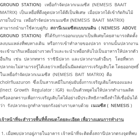
GROUND STATION)
เหยื่อกำจัดปลวกเนเมซีส (NEMESIS BAAIT
MATRIX) เป็นเหยื่อที่ดึงดูดปลวกได้ดีเป็นพิเศษ เมื่อปลวกได้เข้ากัดกินไม้
ภายในบ้าน เหยื่อกำจัดปลวกเนเมซีส (NEMESIS BAAIT MATRIX)
สามารถนำมาใช้ควบคู่กับ
สถานีเนเมซีสแบบบนดิน (
NEMESIS ABOVE
GROUND STATION)
ที่ได้รับการออกแบบมาเป็นพิเศษโดยสามารถติดตั้ง
ลงบนแหล่งที่พบทางเดิน หรือการเข้าทำลายของปลวก จากนนั้นปลวกงาน
จะเข้ามากินเหยื่ออย่างรวดเร็วและจะนำเหยื่อกลับไปเป็นอาหารให้ปลวกตัว
อื่นกิน เช่น ปลวกทหาร ราชินีปลวก และปลวกงานตัวอื่นๆ โดยที่พวก
ปลวกจะไม่สามารถรู้ได้เลยว่าเหยื่อนั้นมีผลต่อการเจริญเติบโต โดยออกฤทธิ์
ในเหยื่อกำจัดปลวกเนเมซีส (NEMESIS BAIT MATRIX) คือ
cholrfluazuron ซึ่งเป็นสารเคมีในกลุ่มยับยั้งการเจริญเติมโตของแมลง
(lnect Growth Regulator : IGR) จะเป็นตัวหยุดไม่ให้ปลวกทำงานผลิต
หรือลอกคราบเพื่อการเจริญเติบโตได้อย่างมีประสิทธิภาพจึ่งทำให้เชื่อมั่นได้
ว่า รังปลวกจะถูกทำลายยกรังอย่างราบคาบด้วย
เนเมซีส (
NEMESIS
)
เจ้าหน้าที่จะสำรวจพื้นที่ทั้งหมดโดยละเอียด เพื่อวางแผนการทำงาน
เมื่อพบปลวกอยู่ภายในอาคาร เจ้าหน้าที่จะติดตั้งสถานีปลวกตรงจุดที่พบ