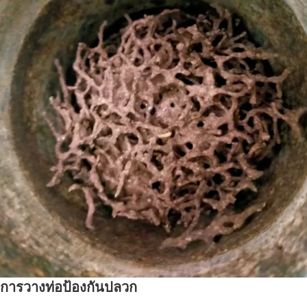
การวางท่อป้องกันปลวก